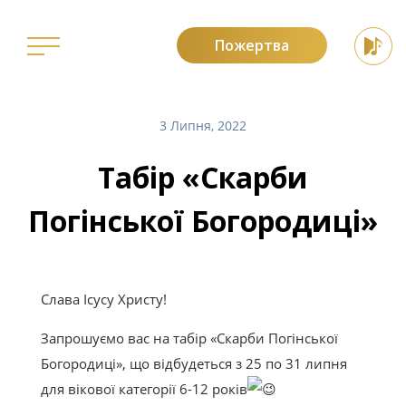
Пожертва
ГОЛОВНА
3 Липня, 2022
ПРО ПОГОНЮ
Табір «Скарби
ПРО ОТЦІВ
Погінської Богородиці»
РОЗКЛАД БОГОСЛУЖІНЬ
НОВИНИ
Слава Ісусу Христу!
МОЛИТВИ
Запрошуємо вас на табір «Скарби Погінської
Богородиці», що відбудеться з 25 по 31 липня
СВІДЧЕННЯ
для вікової категорії 6-12 років