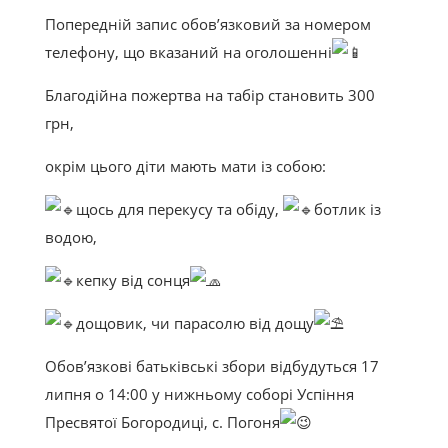
ВИДАННЯ
Попередній запис обов’язковий за номером
телефону, що вказаний на оголошенні
КОНТАКТИ
Благодійна пожертва на табір становить 300
Ігумен монастиря о. Терентій Цапчук, ЧСВВ +38
грн,
097 504 55 54
окрім цього діти мають мати із собою:
pohonia2020@gmail.com
щось для перекусу та обіду,
ботлик із
Eng
Ua
водою,
кепку від сонця
дощовик, чи парасолю від дощу
Ігумен монастиря о. Терентій Цапчук, ЧСВВ +38
097 504 55 54
Обов’язкові батьківські збори відбудуться 17
липня о 14:00 у нижньому соборі Успіння
pohonia2020@gmail.com
Пресвятої Богородиці, с. Погоня