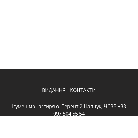
ВИДАННЯ
КОНТАКТИ
Ігумен монастиря о. Терентій Цапчук, ЧСВВ +38
097 504 55 54
pohonia2020@gmail.com